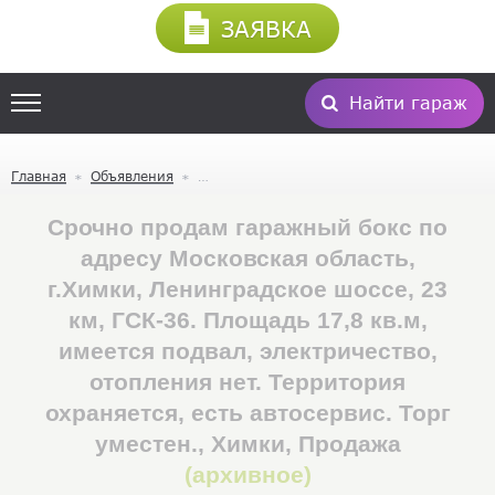
ЗАЯВКА
Найти гараж
Главная
Объявления
Срочно продам гаражный бокс по
адресу Московская область,
г.Химки, Ленинградское шоссе, 23
км, ГСК-36. Площадь 17,8 кв.м,
имеется подвал, электричество,
отопления нет. Территория
охраняется, есть автосервис. Торг
уместен., Химки, Продажа
(архивное)