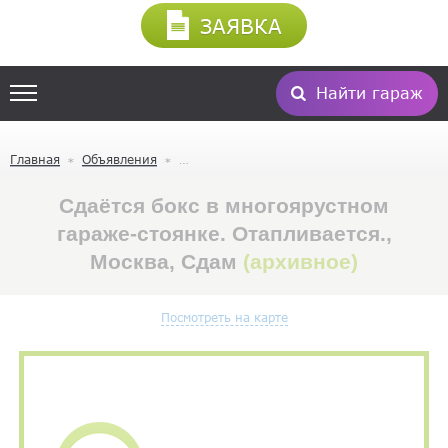
ЗАЯВКА
Найти гараж
Главная
Объявления
Сдаётся бокс в многоярустном
гараже-стоянке. Отапливается.,
Москва, Сдам
(архивное)
Посмотреть на карте