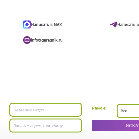
ти
.
бота
Написать в MAX
Написать в
info@garagnik.ru
Район:
Все
ИСКА