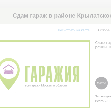
Сдам гараж в районе Крылатско
Посмотреть на карте
ID 28554
Сдаю гар
режим. 
Метро
За сегодн
Всего 283