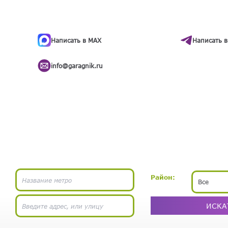
ти
.
бота
Написать в MAX
Написать в
info@garagnik.ru
Район:
Все
ИСКА