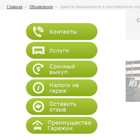
Главная
Объявления
сдается машиноместо в многоярусном ох
Контакты
Услуги
Срочный
выкуп
Налоги на
гараж
Оставить
отзыв
Преимущества
Гаражии