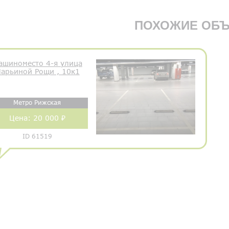
ПОХОЖИЕ ОБЪ
ашиноместо 4-я улица
арьиной Рощи , 10к1
Метро Рижская
Цена:
20 000 ₽
ID 61519