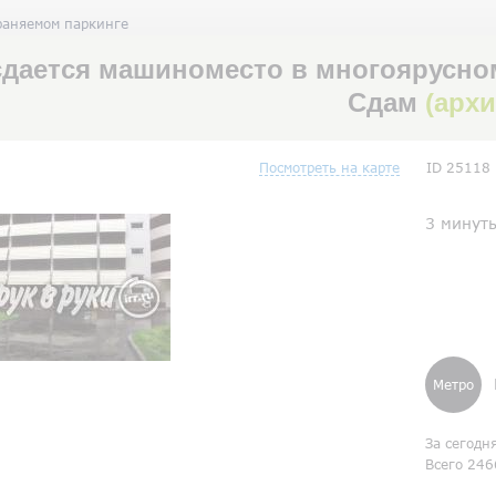
раняемом паркинге
сдается машиноместо в многоярусном
Сдам
(арх
Посмотреть на карте
ID 25118
3 минут
Метро
За сегодн
Всего 246