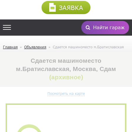
ЗАЯВКА
Найти гараж
Главная
Объявления
Сдается машиноместо м.Братиславская
Сдается машиноместо
м.Братиславская, Москва, Сдам
(архивное)
Посмотреть на карте