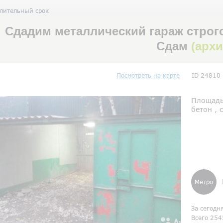
длительный срок
Сдадим металлический гараж строго
Сдам
(арх
Посмотреть на карте
ID 24810
Площадь 
бетон , 
Метро
За сегодн
Всего 254