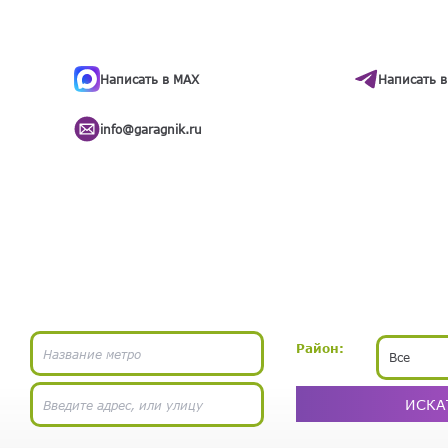
ти
.
бота
Написать в MAX
Написать в
info@garagnik.ru
Район:
Все
ИСКА