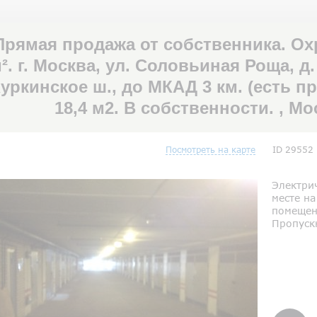
Прямая продажа от собственника. Ох
². г. Москва, ул. Соловьиная Роща, д.
уркинское ш., до МКАД 3 км. (есть 
18,4 м2. В собственности. , М
Посмотреть на карте
ID 29552
Электри
месте на
помещени
Пропуск