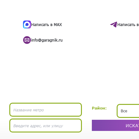
ти
.
бота
Написать в MAX
Написать в
info@garagnik.ru
Район:
Все
ИСКА