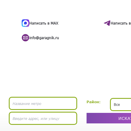
ти
.
бота
Написать в MAX
Написать в
info@garagnik.ru
Район:
Все
ИСКА