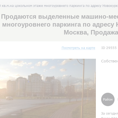
кв.м.на цокольном этаже многоуровнего паркинга по адресу Новокурк
Продаются выделенные машино-мест
многоуровнего паркинга по адресу 
Москва, Продаж
Посмотреть на карте
ID 29555
Собствен
Район
За сегодн