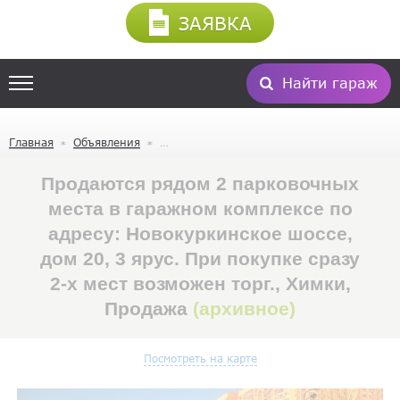
ЗАЯВКА
Найти гараж
Главная
Объявления
Продаются рядом 2 парковочных
места в гаражном комплексе по
адресу: Новокуркинское шоссе,
дом 20, 3 ярус. При покупке сразу
2-х мест возможен торг., Химки,
Продажа
(архивное)
Посмотреть на карте