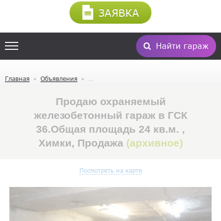
ЗАЯВКА
Найти гараж
Главная
Объявления
Продаю охраняемый
железобетонный гараж в ГСК
36.Общая площадь 24 кв.м. ,
Химки, Продажа
(архивное)
Посмотреть на карте