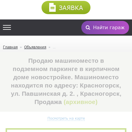
ЗАЯВКА
Найти гараж
Главная
Объявления
Продаю машиноместо в
подземном паркинге в кирпичном
доме новостройке. Машиноместо
находится по адресу: Красногорск,
ул. Павшинская д. 2. , Красногорск,
Продажа
(архивное)
Посмотреть на карте