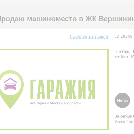
Продаю машиноместо в ЖК Вершинино
Посмотреть на карте
ID 28968
7 этаж, 
мойка. К
Метро
За сегодн
Всего 268