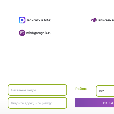
ти
.
бота
Написать в MAX
Написать в
info@garagnik.ru
Район:
Все
ИСКА