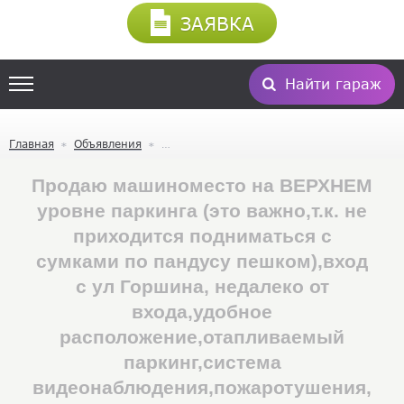
ЗАЯВКА
Найти гараж
Главная
Объявления
Продаю машиноместо на ВЕРХНЕМ
уровне паркинга (это важно,т.к. не
приходится подниматься с
сумками по пандусу пешком),вход
с ул Горшина, недалеко от
входа,удобное
расположение,отапливаемый
паркинг,система
видеонаблюдения,пожаротушения,