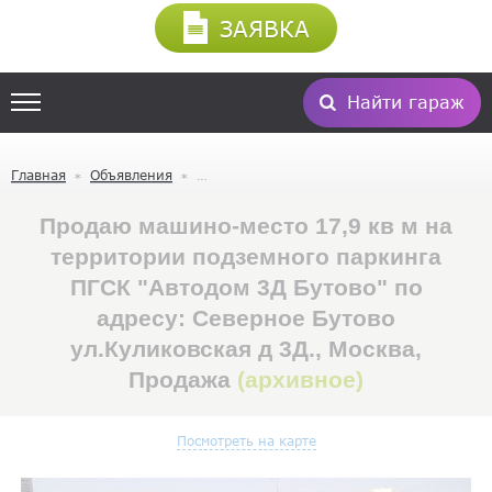
ЗАЯВКА
Найти гараж
Главная
Объявления
Продаю машино-место 17,9 кв м на
территории подземного паркинга
ПГСК "Автодом 3Д Бутово" по
адресу: Северное Бутово
ул.Куликовская д 3Д., Москва,
Продажа
(архивное)
Посмотреть на карте