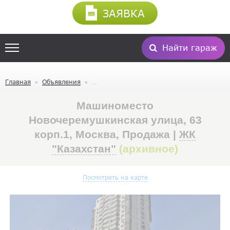
ЗАЯВКА
Найти гараж
Главная
Объявления
Машиноместо
Новочеремушкинская улица, 63
корп.1, Москва, Продажа |
ЖК
"Казахстан"
(архивное)
Посмотреть на карте