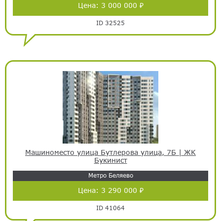
Цена:
3 000 000 ₽
ID 32525
Машиноместо улица Бутлерова улица, 7Б | ЖК
Букинист
Метро Беляево
Цена:
3 290 000 ₽
ID 41064