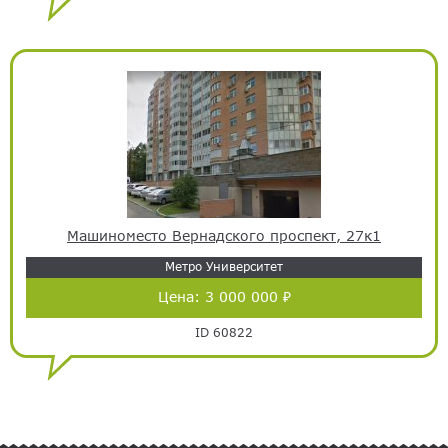
Машиноместо Вернадского проспект, 27к1
Метро Университет
Цена:
3 000 000 ₽
ID 60822