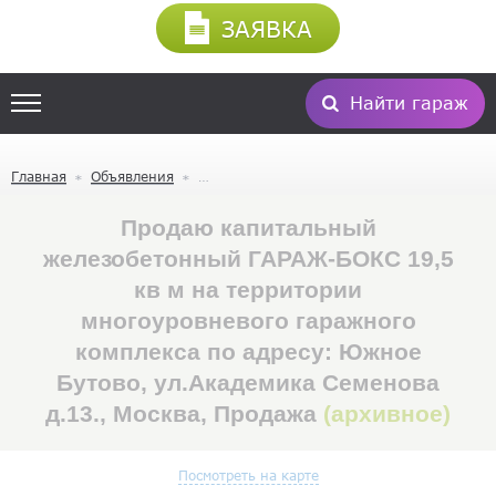
ЗАЯВКА
Найти гараж
Главная
Объявления
Продаю капитальный
железобетонный ГАРАЖ-БОКС 19,5
кв м на территории
многоуровневого гаражного
комплекса по адресу: Южное
Бутово, ул.Академика Семенова
д.13., Москва, Продажа
(архивное)
Посмотреть на карте