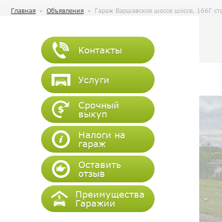
Главная
Объявления
Гараж Варшавское шоссе шоссе, 166Г стр
Контакты
Услуги
Срочный
выкуп
Налоги на
гараж
Оставить
отзыв
Преимущества
Гаражии