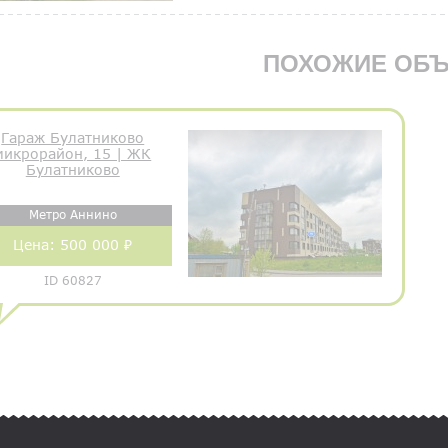
ПОХОЖИЕ ОБЪ
Гараж Булатниково
микрорайон, 15 | ЖК
Булатниково
Метро Аннино
Цена:
500 000 ₽
ID 60827