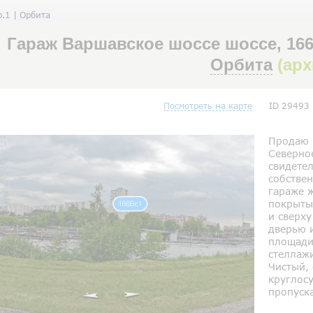
.1 | Орбита
Гараж Варшавское шоссе шоссе, 166
Орбита
(ар
Посмотреть на карте
ID 29493
Продаю г
Северное
свидетел
собствен
гараже 
покрыты
и сверх
дверью 
площади.
стеллажи
Чистый, 
круглосу
пропуск