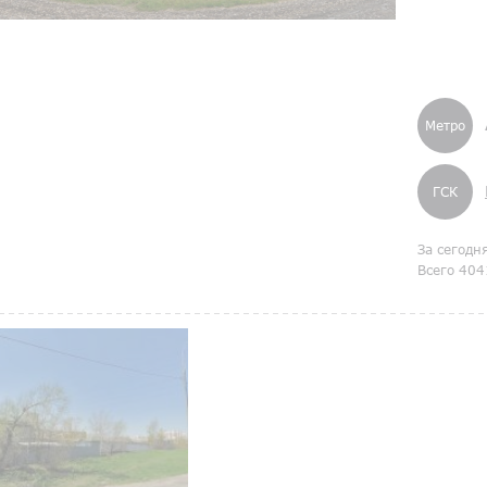
Метро
ГСК
За сегодн
Всего 404