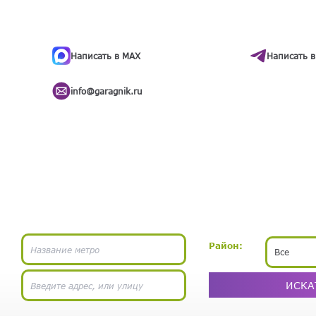
ти
.
бота
Написать в MAX
Написать в
info@garagnik.ru
Район:
Все
ИСКА