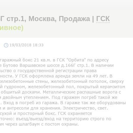
Г стр.1, Москва, Продажа |
ГСК
хивное)
19/03/2018 18:33
аражный бокс 21 кв.м. в ГСК "Орбита" по адресу
 Бутово Варшавское шоссе д.166Г стр.1. В наличии
ьство о государственной регистрации права
ности. У ГСК оформлена аренда земли на 49 лет. В
железобетонные стены, железобетонный потолок, сверху
й гудроном, железобетонный пол, покрытый керамзитом
у обшитый досками. Металлические распашные ворота с
и двойным утеплением. Под гаражем погреб такой же
 Вход в погреб из гаража. В гараже так же оборудованы
 и антресоли для хранения. Электричество, свет.
сухой и просторный бокс. ГСК охраняется
точно: въезд/выезд/вход на территорию строго по
ам через шлагбаум с постом охраны.