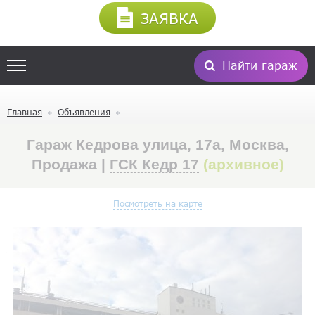
ЗАЯВКА
Найти гараж
Главная
Объявления
Гараж Кедрова улица, 17а, Москва,
Продажа |
ГСК Кедр 17
(архивное)
Посмотреть на карте