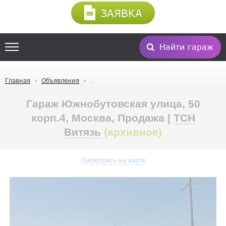
ЗАЯВКА
Найти гараж
Главная
Объявления
Гараж Южнобутовская улица, 50
корп.4, Москва, Продажа |
ТСН
Витязь
(архивное)
Посмотреть на карте