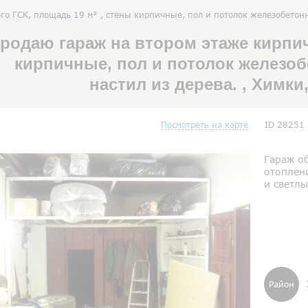
о ГСК, площадь 19 м² , стены кирпичные, пол и потолок железобетонн
родаю гараж на втором этаже кирпич
кирпичные, пол и потолок железоб
настил из дерева. , Химк
Посмотреть на карте
ID 28251
Гараж об
отоплени
и светлы
Район