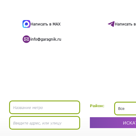
ти
.
бота
Написать в MAX
Написать в
info@garagnik.ru
Район:
Все
ИСКА