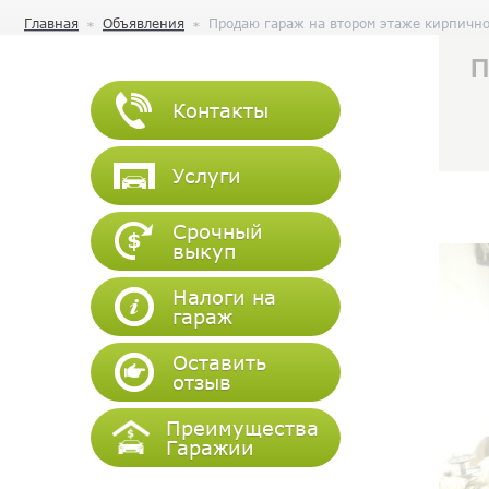
Главная
Объявления
Продаю гараж на втором этаже кирпичног
П
Контакты
Услуги
Срочный
выкуп
Налоги на
гараж
Оставить
отзыв
Преимущества
Гаражии