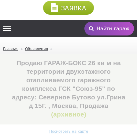
ЗАЯВКА
Найти гараж
Главная
Объявления
Продаю ГАРАЖ-БОКС 26 кв м на
территории двухэтажного
отапливаемого гаражного
комплекса ГСК "Союз-95" по
адресу: Северное Бутово ул.Грина
д 15Г. , Москва, Продажа
(архивное)
Посмотреть на карте