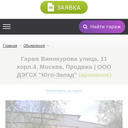
ЗАЯВКА
Найти гараж
Главная
Объявления
Гараж Винокурова улица, 11
корп.4, Москва, Продажа |
ООО
ДЭГСХ "Юго-Запад"
(архивное)
Посмотреть на карте