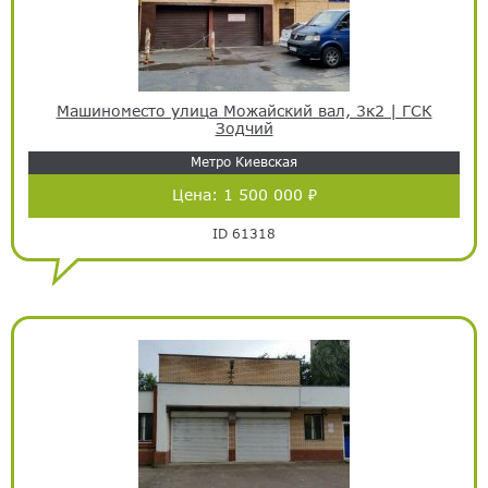
Машиноместо улица Можайский вал, 3к2 | ГСК
Зодчий
Метро Киевская
Цена:
1 500 000 ₽
ID 61318