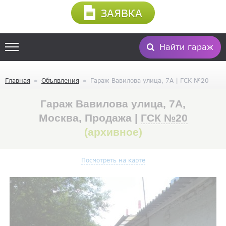
ЗАЯВКА
Найти гараж
Главная
Объявления
Гараж Вавилова улица, 7А | ГСК №20
Гараж Вавилова улица, 7А,
Москва, Продажа |
ГСК №20
(архивное)
Посмотреть на карте