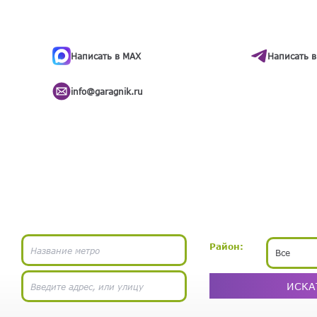
ти
.
бота
Написать в MAX
Написать в
info@garagnik.ru
Район:
Все
ИСКА