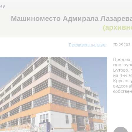
 49
Машиноместо Адмирала Лазарева 
(архивн
Посмотреть на карте
ID 29203
Продаю 
многоур
Бутово,
на 4-м э
Круглосу
видеона
собствен