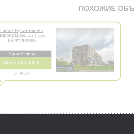
ПОХОЖИЕ ОБЪ
Гараж Булатниково
микрорайон, 15 | ЖК
Булатниково
Метро Аннино
Цена:
500 000 ₽
ID 60827