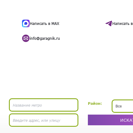
ти
.
бота
Написать в MAX
Написать в
info@garagnik.ru
Район:
Все
ИСКА