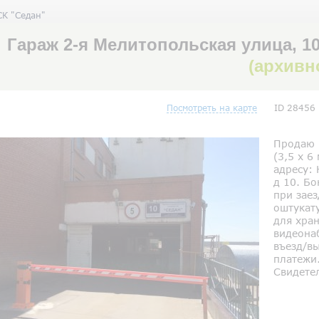
СК "Седан"
Гараж 2-я Мелитопольская улица, 10
(архивн
Посмотреть на карте
ID 28456
Продаю 
(3,5 х 6
адресу: 
д 10. Бо
при заез
оштукат
для хран
видеона
въезд/в
платежи
Свидетел