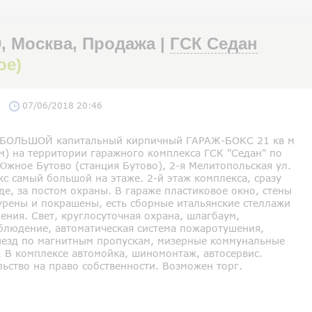
, Москва, Продажа |
ГСК Седан
ое)
07/06/2018 20:46
БОЛЬШОЙ капитальный кирпичный ГАРАЖ-БОКС 21 кв м
 м) на территории гаражного комплекса ГСК "Седан" по
Южное Бутово (станция Бутово), 2-я Мелитопольская ул.
кс самый большой на этаже. 2-й этаж комплекса, сразу
де, за постом охраны. В гараже пластиковое окно, стены
урены и покрашены, есть сборные итальянские стеллажи
ения. Свет, круглосуточная охрана, шлагбаум,
блюдение, автоматическая система пожаротушения,
ыезд по магнитным пропускам, мизерные коммунальные
. В комплексе автомойка, шиномонтаж, автосервис.
ьство на право собственности. Возможен торг.