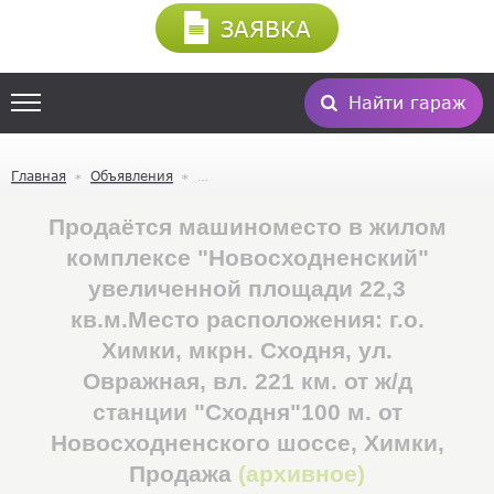
ЗАЯВКА
Найти гараж
Главная
Объявления
Продаётся машиноместо в жилом
комплексе "Новосходненский"
увеличенной площади 22,3
кв.м.Место расположения: г.о.
Химки, мкрн. Сходня, ул.
Овражная, вл. 221 км. от ж/д
станции "Сходня"100 м. от
Новосходненского шоссе, Химки,
Продажа
(архивное)