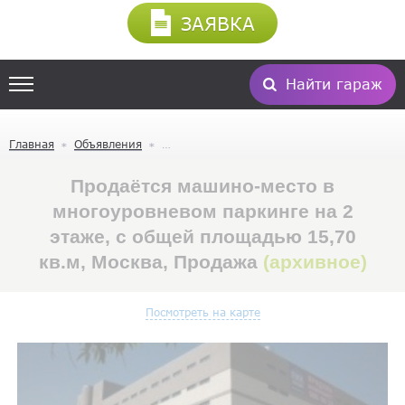
ЗАЯВКА
Найти гараж
Главная
Объявления
Продаётся машино-место в
многоуровневом паркинге на 2
этаже, с общей площадью 15,70
кв.м, Москва, Продажа
(архивное)
Посмотреть на карте