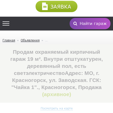
ЗАЯВКА
Найти гараж
Главная
Объявления
Продам охраняемый кирпичный
гараж 19 м². Внутри отштукатурен,
деревянный пол, есть
светэлектричествоАдрес: МО, г.
Красногорск, ул. Заводская. ГСК:
"Чайка 1"., Красногорск, Продажа
(архивное)
Посмотреть на карте