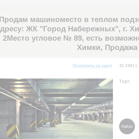
Продам машиноместо в теплом подз
дресу: ЖК "Город Набережных", г. Хи
2Место угловое № 89, есть возможн
Химки, Продаж
Посмотреть на карте
ID 29811
Торг.
Район