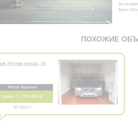
За сегодн
Всего 281
ПОХОЖИЕ ОБЪ
аж Лётная улица, 7А
Метро Водники
Цена:
1 799 000 ₽
ID 59917