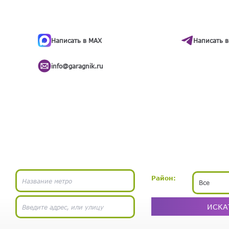
ти
.
бота
Написать в MAX
Написать в
info@garagnik.ru
Район:
Все
ИСКА