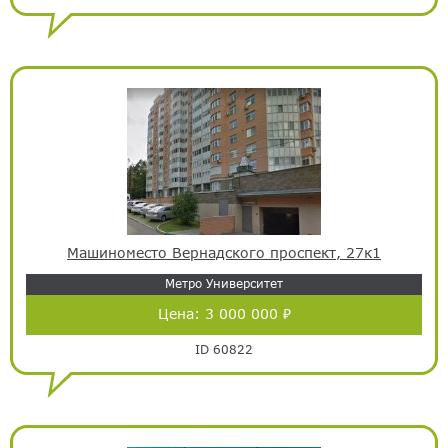
Машиноместо Вернадского проспект, 27к1
Метро Университет
Цена:
3 000 000 ₽
ID 60822