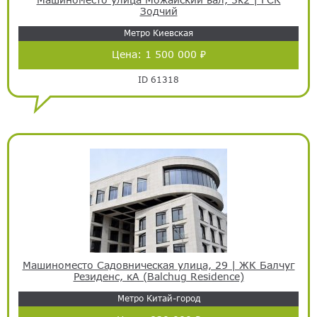
Зодчий
Метро Киевская
Цена:
1 500 000 ₽
ID 61318
Машиноместо Садовническая улица, 29 | ЖК Балчуг
Резиденс, кА (Balchug Residence)
Метро Китай-город