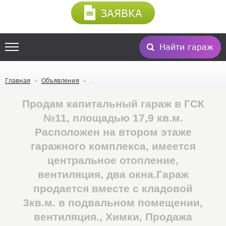
ЗАЯВКА
Найти гараж
Главная
Объявления
Продам капитальный гараж в ГСК
№11, площадью 17,9 кв.м.
Расположен на втором этаже
гаражного комплекса, имеется
центральное отопление,
вентиляция, два окна.Гараж
продается вместе с кладовой
3кв.м. в подвальном помещении,
вентиляция., Химки, Продажа