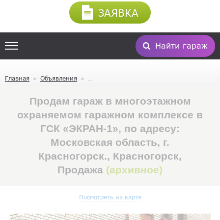
ЗАЯВКА
Найти гараж
Главная
Объявления
Продам гараж в многоэтажном
охраняемом гаражном комплексе в
ГСК «ЭКРАН-1», по адресу:
Московская область, г.
Красногорск., Красногорск,
Продажа
(архивное)
Посмотреть на карте