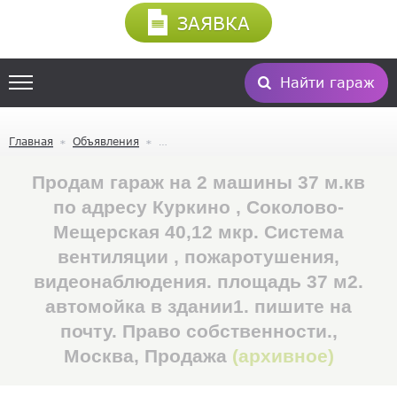
ЗАЯВКА
Найти гараж
Главная
Объявления
Продам гараж на 2 машины 37 м.кв
по адресу Куркино , Соколово-
Мещерская 40,12 мкр. Система
вентиляции , пожаротушения,
видеонаблюдения. площадь 37 м2.
автомойка в здании1. пишите на
почту. Право собственности.,
Москва, Продажа
(архивное)