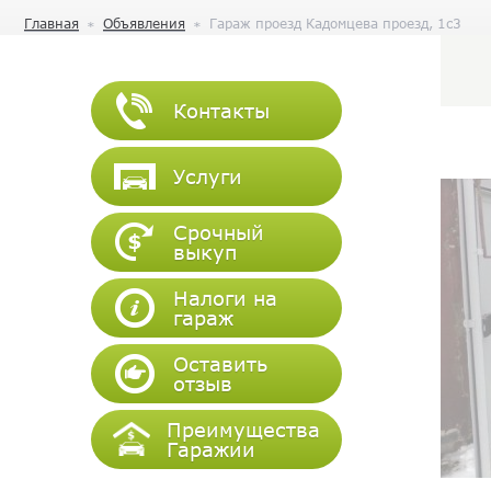
Главная
Объявления
Гараж проезд Кадомцева проезд, 1с3
Контакты
Услуги
Срочный
выкуп
Налоги на
гараж
Оставить
отзыв
Преимущества
Гаражии