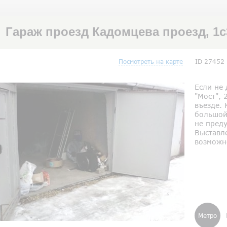
Гараж проезд Кадомцева проезд, 1
Посмотреть на карте
ID 27452
Если не
"Мост", 
въезде. 
большой 
не пред
Выставле
возможн
Метро