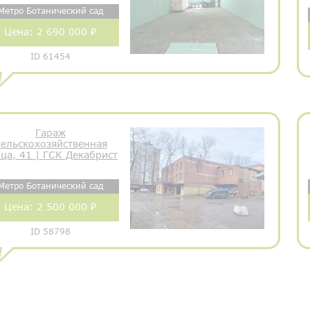
Метро Ботанический сад
Цена:
2 690 000 ₽
ID 61454
Гараж
ельскохозяйственная
ца, 41 | ГСК Декабрист
Метро Ботанический сад
Цена:
2 500 000 ₽
ID 58798