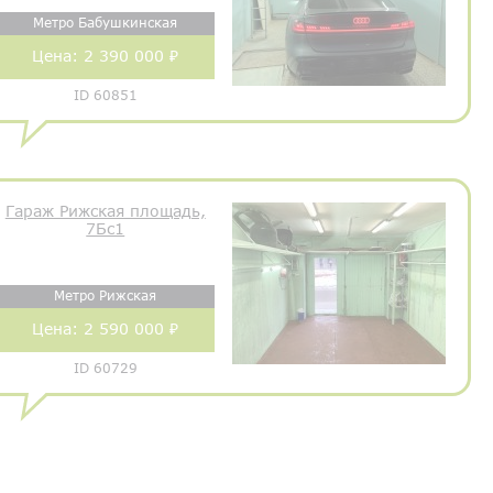
Метро Бабушкинская
Цена:
2 390 000 ₽
ID 60851
Гараж Рижская площадь,
7Бс1
Метро Рижская
Цена:
2 590 000 ₽
ID 60729