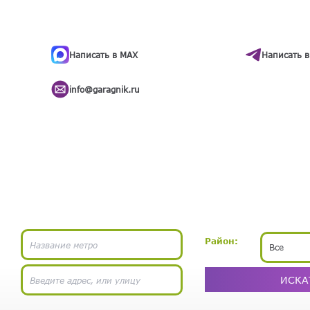
ти
.
бота
Написать в MAX
Написать в
info@garagnik.ru
Район:
Все
ИСКА