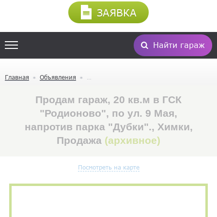
ЗАЯВКА
Найти гараж
Главная
Объявления
Продам гараж, 20 кв.м в ГСК
"Родионово", по ул. 9 Мая,
напротив парка "Дубки"., Химки,
Продажа
(архивное)
Посмотреть на карте