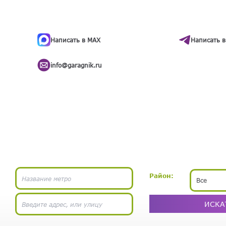
ти
.
бота
Написать в MAX
Написать в
info@garagnik.ru
Район:
Все
ИСКА