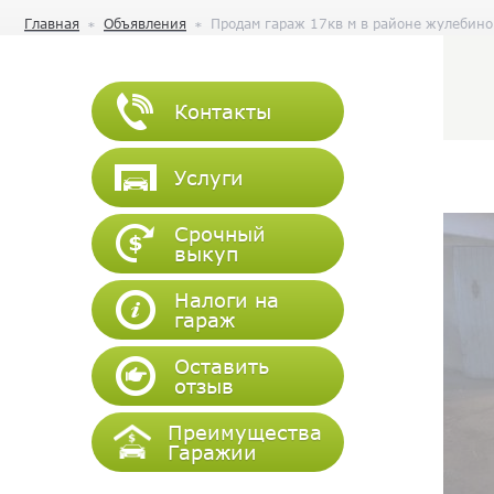
Главная
Объявления
Продам гараж 17кв м в районе жулебино!
Контакты
Услуги
Срочный
выкуп
Налоги на
гараж
Оставить
отзыв
Преимущества
Гаражии