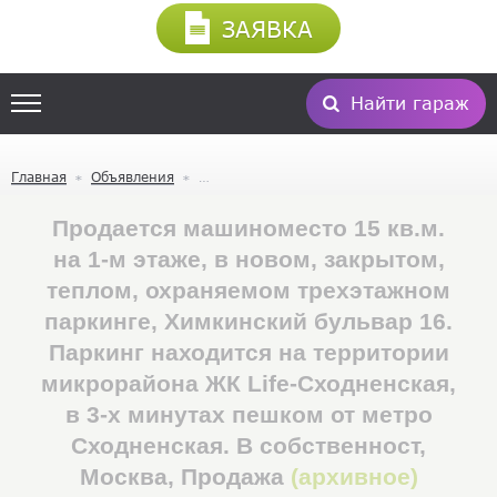
ЗАЯВКА
Найти гараж
Главная
Объявления
Продается машиноместо 15 кв.м.
на 1-м этаже, в новом, закрытом,
теплом, охраняемом трехэтажном
паркинге, Химкинский бульвар 16.
Паркинг находится на территории
микрорайона ЖК Life-Сходненская,
в 3-х минутах пешком от метро
Сходненская. В собственност,
Москва, Продажа
(архивное)