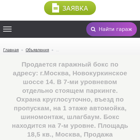
ЗАЯВКА
Найти гараж
Главная
Объявления
Продается гаражный бокс по
адресу: г.Москва, Новокуркинское
шоссе 14. В 7-ми уровневом
отдельно стоящем паркинге.
Охрана круглосуточно, въезд по
пропускам, на 1 этаже автомойка,
шиномонтаж, шлагбаум. Бокс
находится на 7-м уровне. Площадь
18,5 кв., Москва, Продажа