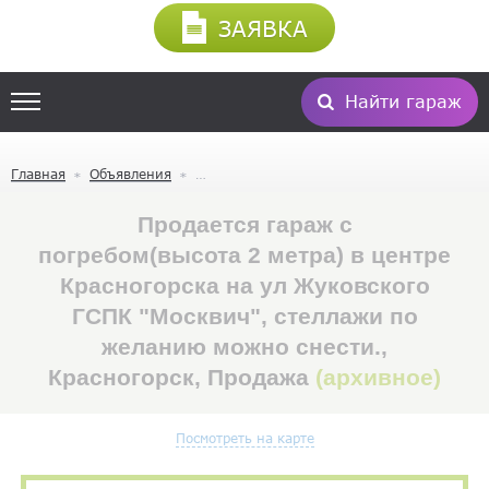
ЗАЯВКА
Найти гараж
Главная
Объявления
Продается гараж с
погребом(высота 2 метра) в центре
Красногорска на ул Жуковского
ГСПК "Москвич", стеллажи по
желанию можно снести.,
Красногорск, Продажа
(архивное)
Посмотреть на карте