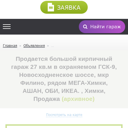
ЗАЯВКА
Найти гараж
Главная
Объявления
Продается большой кирпичный
гараж 27 кв.м в охраняемом ГСК-9,
Новосходненское шоссе, мкр
Филино, рядом МЕГА-Химки,
АШАН, ОБИ, ИКЕА. , Химки,
Продажа
(архивное)
Посмотреть на карте