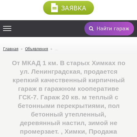
ЗАЯВКА
Найти гараж
Главная
Объявления
От МКАД 1 км. В старых Химках по
ул. Ленинградская, продается
крепкий качественный кирпичный
гараж в гаражном кооперативе
ГСК-7. Гараж 20 кв. м теплый с
бетонными перекрытиями, пол
бетонный утепленный,
деревянный настил, зимой не
промерзает. , Химки, Продажа