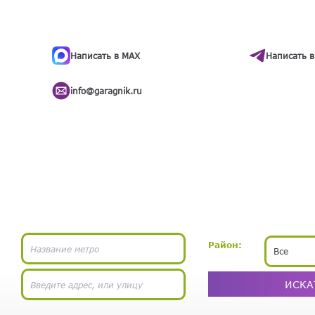
ти
.
бота
Написать в MAX
Написать в
info@garagnik.ru
Район:
Все
ИСКА