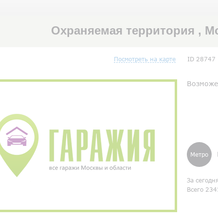
Охраняемая территория , М
Посмотреть на карте
ID 28747
Возможе
Метро
За сегодн
Всего 234