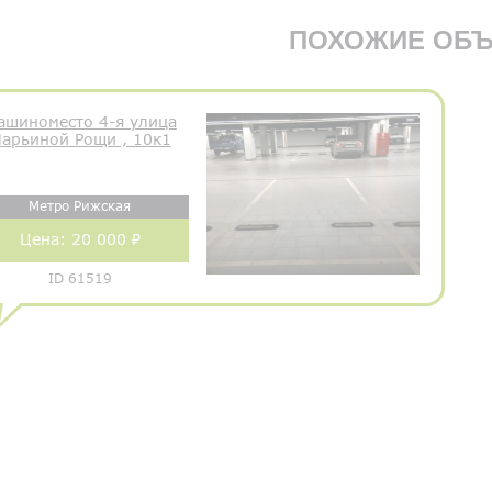
ПОХОЖИЕ ОБЪ
ашиноместо 4-я улица
арьиной Рощи , 10к1
Метро Рижская
Цена:
20 000 ₽
ID 61519