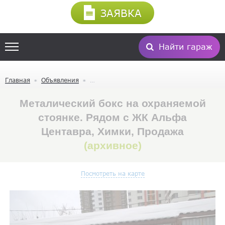
ЗАЯВКА
Найти гараж
Главная
Объявления
Металический бокс на охраняемой
стоянке. Рядом с ЖК Альфа
Центавра, Химки, Продажа
(архивное)
Посмотреть на карте