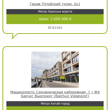
Гараж Путейский тупик, 6с1
Метро Красные ворота
Цена:
3 650 000 ₽
ID 61163
Машиноместо Садовническая набережная, 7 | ЖК
Балчуг Вьюпоинт (Balchug Viewpoint)
Метро Китай-город