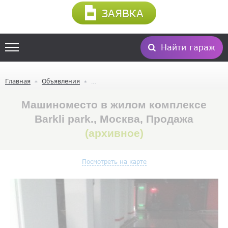
ЗАЯВКА
Найти гараж
Главная
Объявления
Машиноместо в жилом комплексе
Barkli park., Москва, Продажа
(архивное)
Посмотреть на карте