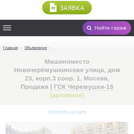
ЗАЯВКА
Найти гараж
Главная
Объявления
Машиноместо
Новочерёмушкинская улица, дом
23, корп.3 соор. 1, Москва,
Продажа |
ГСК Черемушки-15
(архивное)
Посмотреть на карте