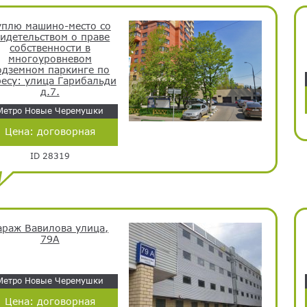
уплю машино-место со
видетельством о праве
собственности в
многоуровневом
одземном паркинге по
есу: улица Гарибальди
д.7.
Метро Новые Черемушки
Цена:
договорная
ID 28319
араж Вавилова улица,
79А
Метро Новые Черемушки
Цена:
договорная