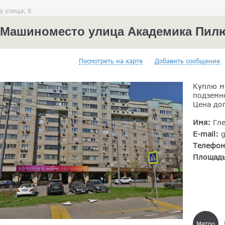
 улица, 6
Машиноместо улица Академика Пилюг
Посмотреть на карте
Добавить сообщение
Куплю м
подземн
Цена до
Имя:
Гл
E-mail:
Телефо
Площад
Метро