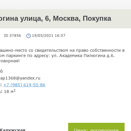
ина улица, 6, Москва, Покупка
ID 37856
19/05/2021 16:57
ашино-место со свидетельством на право собственности в
ом паркинге по адресу: ул. Академика Пилюгина д.6.
говорная!
еб
gap1368@yandex.ru
н:
+7 (985) 614-55-86
2
ь:
18 м
Калужская
Цена: договорная