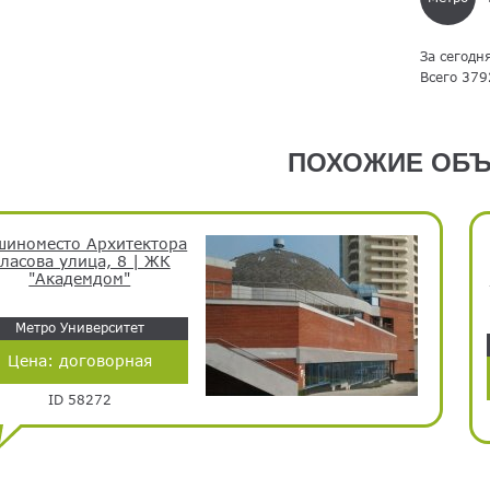
За сегодн
Всего 379
ПОХОЖИЕ ОБЪ
иноместо Архитектора
ласова улица, 8 | ЖК
"Академдом"
Метро Университет
Цена:
договорная
ID 58272