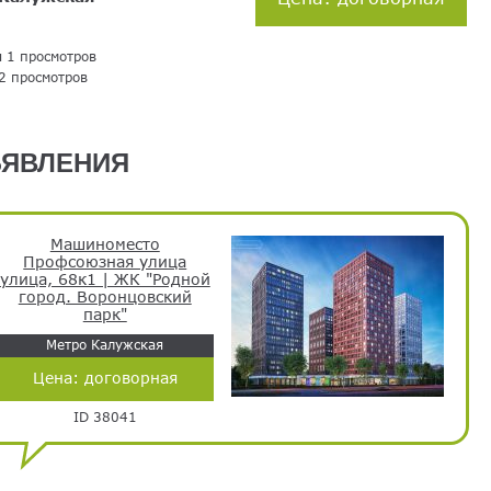
я 1 просмотров
2 просмотров
ЯВЛЕНИЯ
Машиноместо
Профсоюзная улица
улица, 68к1 | ЖК "Родной
город. Воронцовский
парк"
Метро Калужская
Цена:
договорная
ID 38041