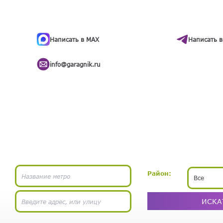
ти
.
бота
Написать в MAX
Написать в
info@garagnik.ru
Район:
Все
ИСКА