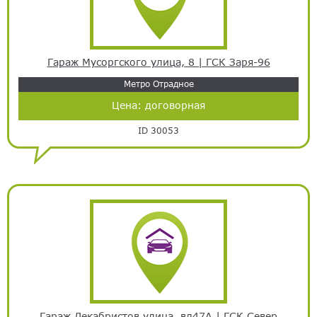
Гараж Мусоргского улица, 8 | ГСК Заря-96
Метро Отрадное
Цена:
договорная
ID 30053
Гараж Декабристов улица, вл47А | ГСК Север