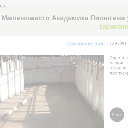
а, 6
Машиноместо Академика Пилюгина ул
(архивн
Посмотреть на карте
ID 40081
Сдам в 
паркинг
.Отопле
пропуск
Метро