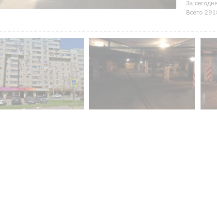
За сегодн
Всего 291