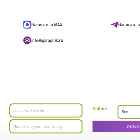
ти
.
бота
Написать в MAX
Написать в
info@garagnik.ru
Район:
Все
ИСКА