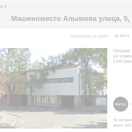
ва 5
Машиноместо Алымова улица, 5,
Посмотреть на карте
ID 9443
Продаю м
ух этаж
Собствен
Метро
За сегодн
Всего 504