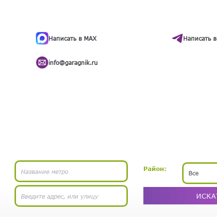
ти
.
бота
Написать в MAX
Написать в
info@garagnik.ru
Район:
Все
ИСКА