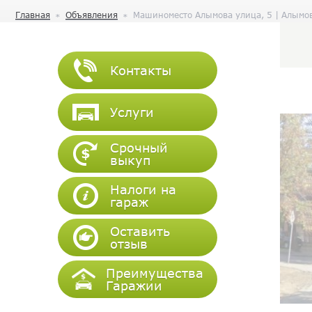
Главная
Объявления
Машиноместо Алымова улица, 5 | Алымо
Контакты
Услуги
Срочный
выкуп
Налоги на
гараж
Оставить
отзыв
Преимущества
Гаражии